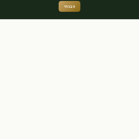
ANS D'EXPÉRIENCE
ANNONCES ACTIVES
LANGUES
הבנתי
Nos Services
Un accompagnement professionnel et personnel à
chaque étape
Consultation Personnelle