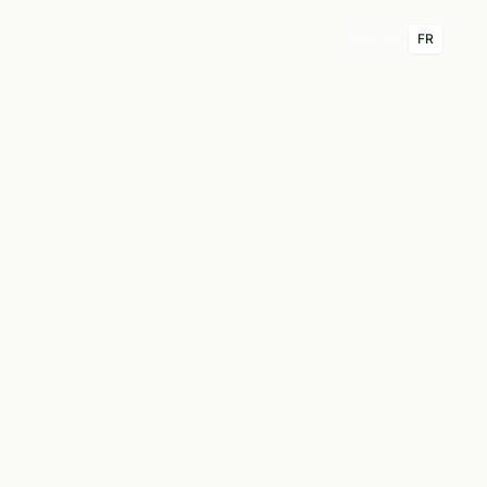
Limor Asayag
HE
EN
FR
IMMOBILIER PREMIUM