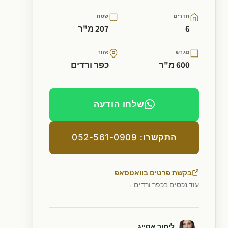
חדרים
שטח
6
207 מ"ר
מגרש
אזור
600 מ"ר
כפר ורדים
שלחו הודעה
התקשרו: 052-561-0909
בקשת פרטים בוואטסאפ
עוד נכסים בכפר ורדים →
לימור אסייג