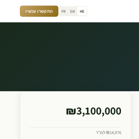
FR
EN
HE
התקשרו עכשיו
₪3,100,000
₪14,976 למ"ר