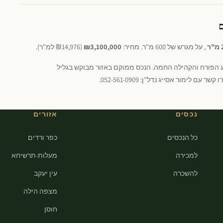
ר
, על מגרש של 600 מ"ר. מחיר:
₪3,100,000
(₪14,976 למ"ר).
בע הפורח והקהילה החמה. הנכס ממוקם באזור מבוקש בגליל
ימור אסייג נדל"ן: 052-561-0909.
נכסים
אזורים
כל הנכסים
כפר ורדים
למכירה
מעלות-תרשיחא
להשכרה
עין יעקב
מצפה הילה
חוסן