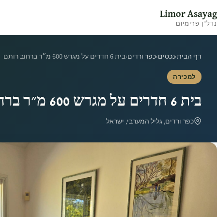
Limor Asayag
נדל"ן פרימיום
דף הבית
›
נכסים
›
כפר ורדים
›
בית 6 חדרים על מגרש 600 מ״ר ברחוב רותם
למכירה
בית 6 חדרים על מגרש 600 מ״ר ברחוב רותם
כפר ורדים, גליל המערבי, ישראל