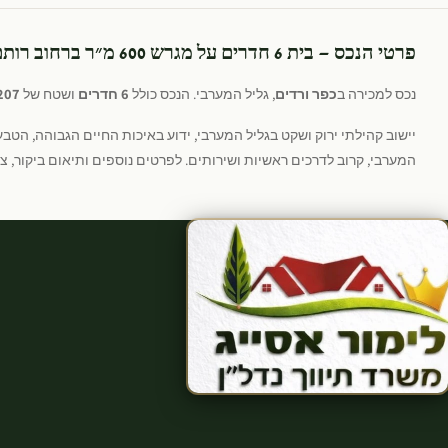
פרטי הנכס — בית 6 חדרים על מגרש 600 מ״ר ברחוב רותם
נכס למכירה ב
כפר ורדים
, גליל המערבי. הנכס כולל
6 חדרים
ושטח של
207 מ"
יישוב קהילתי ירוק ושקט בגליל המערבי, ידוע באיכות החיים הגבוהה, הט
המערבי, קרוב לדרכים ראשיות ושירותים. לפרטים נוספים ותיאום ביקור, צרו קשר עם ל