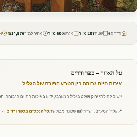
למכירה
6
207 מ"ר
600 מ"ר
₪14,976
חדרים
שטח
מגרש
מחיר למ"ר
אז
על האזור — כפר ורדים
איכות חיים גבוהה בין הטבע הפורח של הגליל
יישוב קהילתי ירוק ושקט בגליל המערבי, ידוע באיכות החיים הגבוהה, 
📍 גליל המערבי, ישראל
🏡 שכונה מבוקשת
כל הנכסים בכפר ורדים ←