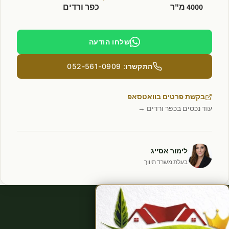
4000 מ"ר
כפר ורדים
שלחו הודעה
התקשרו: 052-561-0909
בקשת פרטים בוואטסאפ
עוד נכסים בכפר ורדים →
לימור אסייג
בעלת משרד תיווך