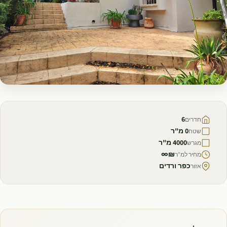
למכירה
6
חדרים
0 מ"ר
שטח
4000 מ"ר
מגרש
₪∞
מחיר למ"ר
כפר ורדים
אזור