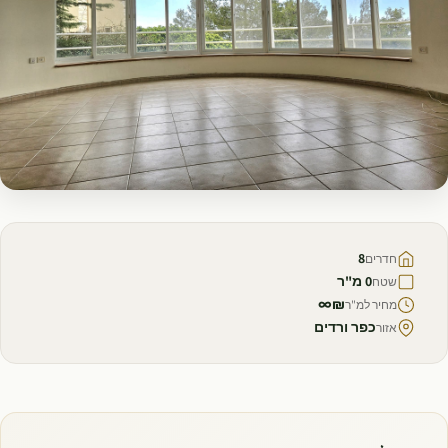
למכירה
8
חדרים
0 מ"ר
שטח
₪∞
מחיר למ"ר
כפר ורדים
אזור