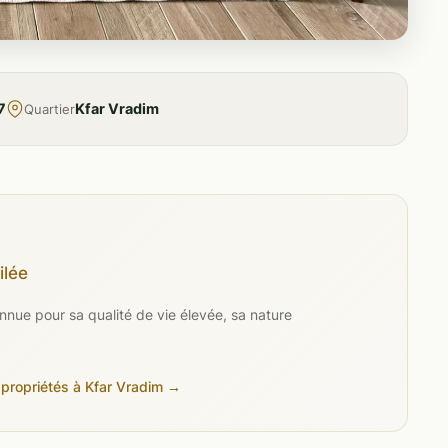
7
Kfar Vradim
Quartier
ilée
nue pour sa qualité de vie élevée, sa nature
 propriétés à Kfar Vradim →