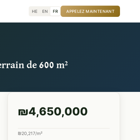
HE
EN
FR
APPELEZ MAINTENANT
errain de 600 m²
₪4,650,000
₪20,217/m²