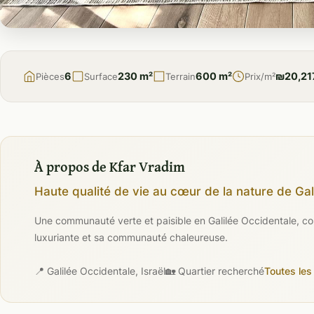
À
VENDRE
6
230 m²
600 m²
₪20,21
Pièces
Surface
Terrain
Prix/m²
À propos de Kfar Vradim
Haute qualité de vie au cœur de la nature de Gal
Une communauté verte et paisible en Galilée Occidentale, con
luxuriante et sa communauté chaleureuse.
📍 Galilée Occidentale, Israël
🏡 Quartier recherché
Toutes les