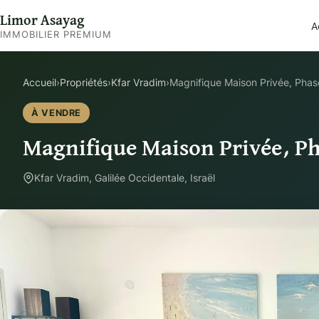
Limor Asayag
A
IMMOBILIER PREMIUM
Accueil
›
Propriétés
›
Kfar Vradim
›
Magnifique Maison Privée, Phas
À VENDRE
Magnifique Maison Privée, Ph
Kfar Vradim, Galilée Occidentale, Israël