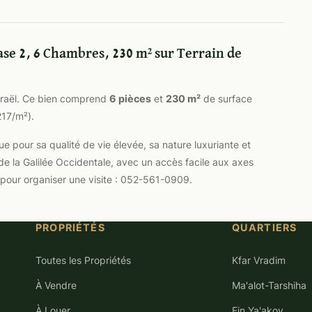
ase 2, 6 Chambres, 230 m² sur Terrain de
Israël. Ce bien comprend
6 pièces
et
230 m²
de surface
17/m²).
 pour sa qualité de vie élevée, sa nature luxuriante et
e la Galilée Occidentale, avec un accès facile aux axes
 pour organiser une visite : 052-561-0909.
PROPRIÉTÉS
QUARTIERS
Toutes les Propriétés
Kfar Vradim
À Vendre
Ma'alot-Tarshiha
À Louer
Ein Ya'akov