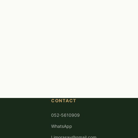
CONTACT
052-5610909
WhatsApp
Limorasay@gmail.com