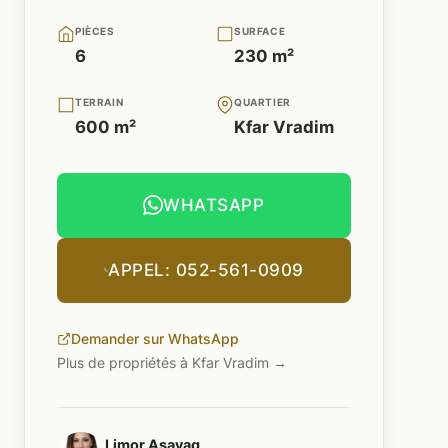
PIÈCES
SURFACE
6
230 m²
TERRAIN
QUARTIER
600 m²
Kfar Vradim
WHATSAPP
APPEL: 052-561-0909
Demander sur WhatsApp
Plus de propriétés à Kfar Vradim →
Limor Asayag