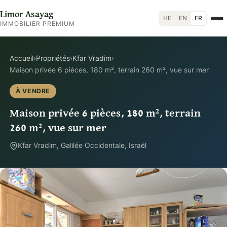
Limor Asayag
HE
EN
FR
IMMOBILIER PREMIUM
Accueil
›
Propriétés
›
Kfar Vradim
›
Maison privée 6 pièces, 180 m², terrain 260 m², vue sur mer
À VENDRE
Maison privée 6 pièces, 180 m², terrain
260 m², vue sur mer
Kfar Vradim, Galilée Occidentale, Israël