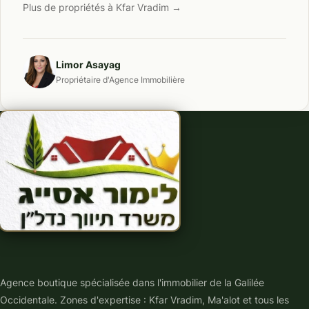
Plus de propriétés à Kfar Vradim →
Limor Asayag
Propriétaire d'Agence Immobilière
Agence boutique spécialisée dans l'immobilier de la Galilée
Occidentale. Zones d'expertise : Kfar Vradim, Ma'alot et tous les