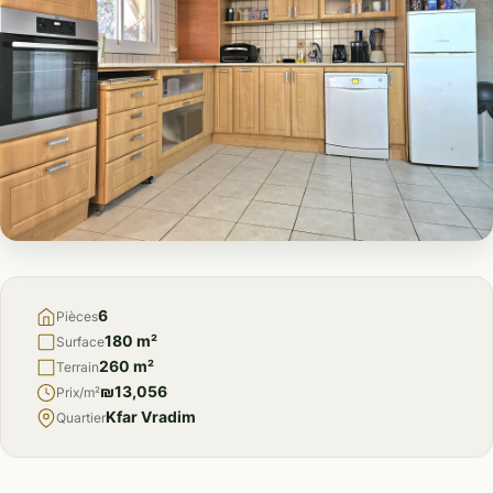
À
VENDRE
6
Pièces
180 m²
Surface
260 m²
Terrain
₪13,056
Prix/m²
Kfar Vradim
Quartier