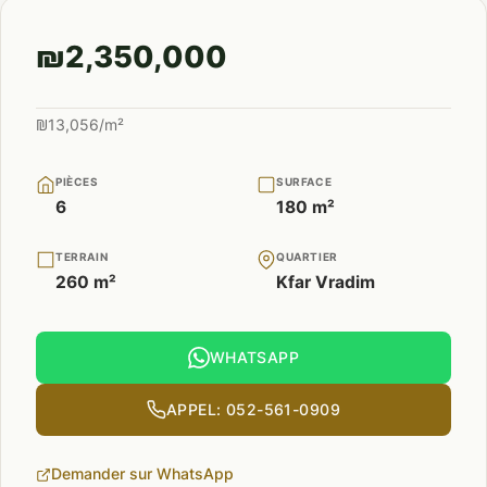
₪2,350,000
₪13,056/m²
PIÈCES
SURFACE
6
180 m²
TERRAIN
QUARTIER
260 m²
Kfar Vradim
WHATSAPP
APPEL: 052-561-0909
Demander sur WhatsApp