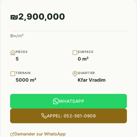
₪2,900,000
₪∞/m²
PIÈCES
SURFACE
5
0 m²
TERRAIN
QUARTIER
5000 m²
Kfar Vradim
WHATSAPP
APPEL: 052-561-0909
Demander sur WhatsApp