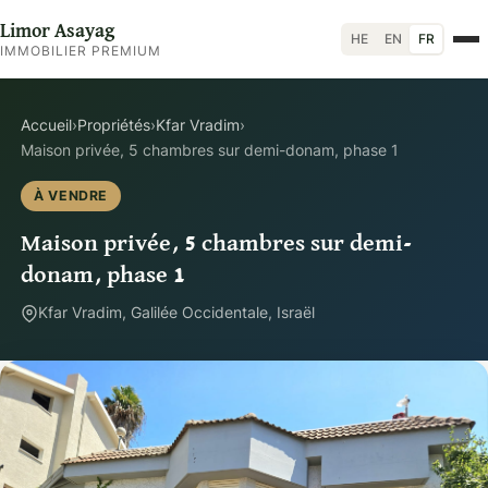
Limor Asayag
HE
EN
FR
IMMOBILIER PREMIUM
Accueil
›
Propriétés
›
Kfar Vradim
›
Maison privée, 5 chambres sur demi-donam, phase 1
À VENDRE
Maison privée, 5 chambres sur demi-
donam, phase 1
Kfar Vradim, Galilée Occidentale, Israël