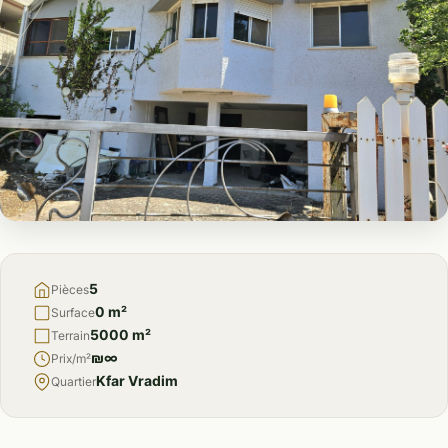
À
VENDRE
5
Pièces
0 m²
Surface
5000 m²
Terrain
₪∞
Prix/m²
Kfar Vradim
Quartier