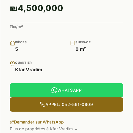
₪4,500,000
₪∞/m²
PIÈCES
SURFACE
5
0 m²
QUARTIER
Kfar Vradim
WHATSAPP
APPEL: 052-561-0909
Demander sur WhatsApp
Plus de propriétés à Kfar Vradim →