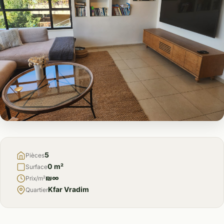
À
VENDRE
5
Pièces
0 m²
Surface
₪∞
Prix/m²
Kfar Vradim
Quartier