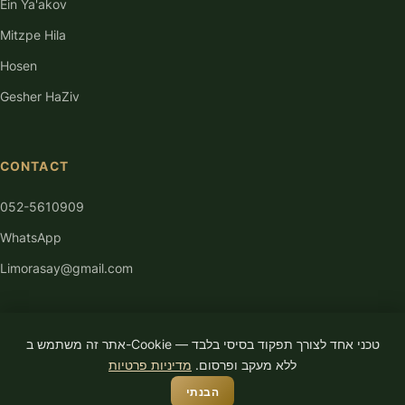
Ein Ya'akov
Mitzpe Hila
Hosen
Gesher HaZiv
CONTACT
052-5610909
WhatsApp
Limorasay@gmail.com
אתר זה משתמש ב-Cookie טכני אחד לצורך תפקוד בסיסי בלבד —
ללא מעקב ופרסום.
מדיניות פרטיות
© 2026 Limor Asayag. Tous droits réservés.
הבנתי
Politique de
Accessibilité
Conditions
Créé par
Ya Ace