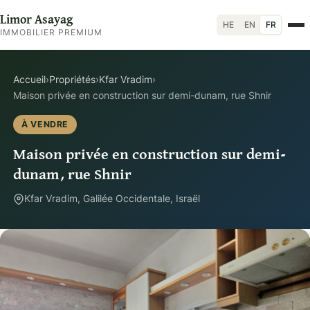
Limor Asayag
HE
EN
FR
IMMOBILIER PREMIUM
Accueil
›
Propriétés
›
Kfar Vradim
›
Maison privée en construction sur demi-dunam, rue Shnir
À VENDRE
Maison privée en construction sur demi-
dunam, rue Shnir
Kfar Vradim, Galilée Occidentale, Israël