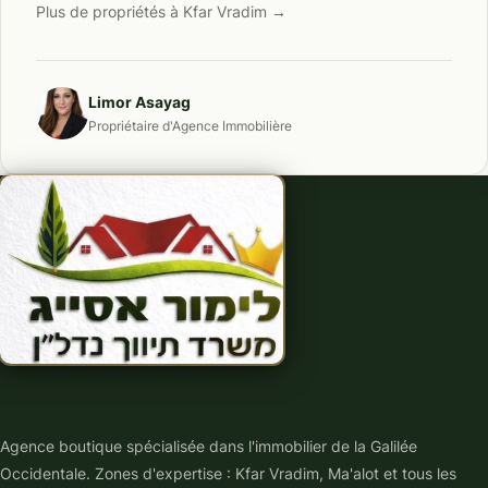
Plus de propriétés à Kfar Vradim →
Limor Asayag
Propriétaire d'Agence Immobilière
Agence boutique spécialisée dans l'immobilier de la Galilée
Occidentale. Zones d'expertise : Kfar Vradim, Ma'alot et tous les