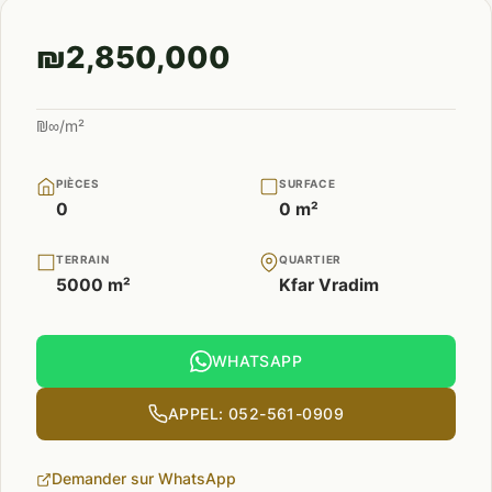
₪2,850,000
₪∞/m²
PIÈCES
SURFACE
0
0 m²
TERRAIN
QUARTIER
5000 m²
Kfar Vradim
WHATSAPP
APPEL: 052-561-0909
Demander sur WhatsApp