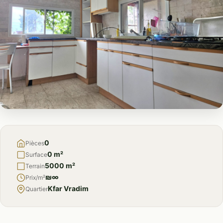
À
VENDRE
0
Pièces
0 m²
Surface
5000 m²
Terrain
₪∞
Prix/m²
Kfar Vradim
Quartier